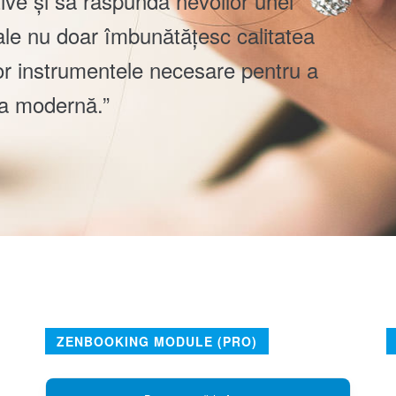
tive și să răspundă nevoilor unei
gitale nu doar îmbunătățesc calitatea
rilor instrumentele necesare pentru a
ea modernă.”
ZENBOOKING MODULE (PRO)