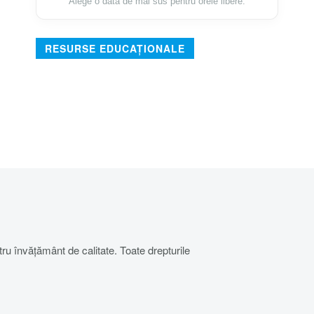
Alege o dată de mai sus pentru orele libere.
RESURSE EDUCAȚIONALE
u învățământ de calitate. Toate drepturile