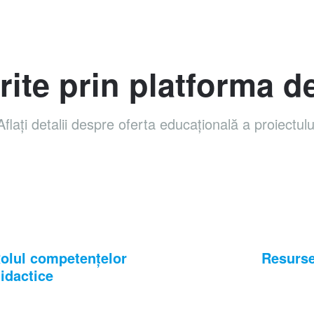
ite prin platforma d
Aflați detalii despre oferta educațională a proiectulu
 Rolul competențelor
Resurse
didactice