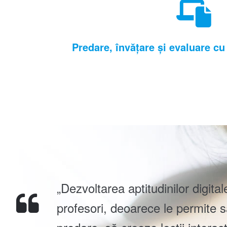
Predare, învățare și evaluare cu 
„Dezvoltarea aptitudinilor digita
profesori, deoarece le permite s