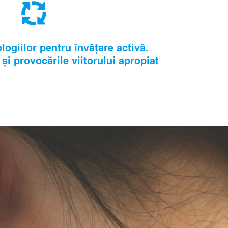
logiilor pentru învățare activă.
și provocările viitorului apropiat