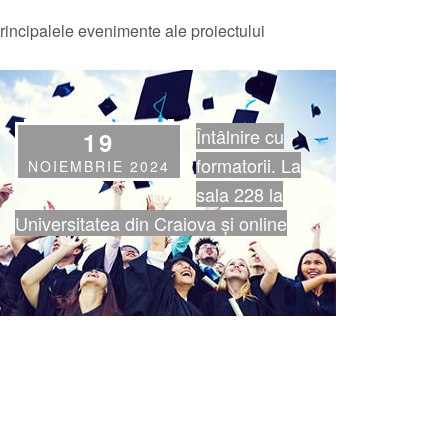
rincipalele evenimente ale proiectului
Întâlnire cu
19
formatorii. La
NOIEMBRIE 2024
sala 228 la
Universitatea din Craiova și online