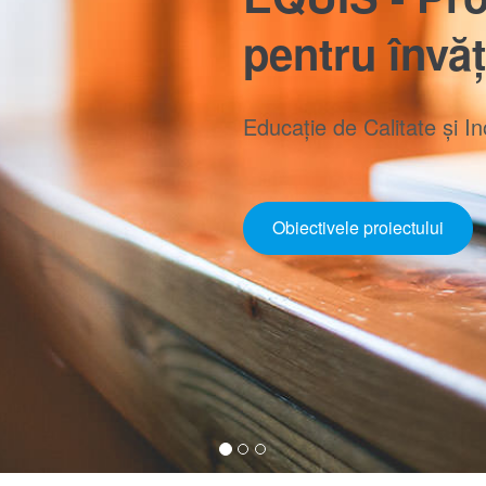
pentru învă
Educație de Calitate și In
Obiectivele proiectului