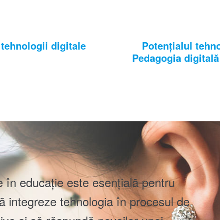
tehnologii digitale
Potențialul tehno
Pedagogia digitală 
le în educație este esențială pentru
ă integreze tehnologia în procesul de