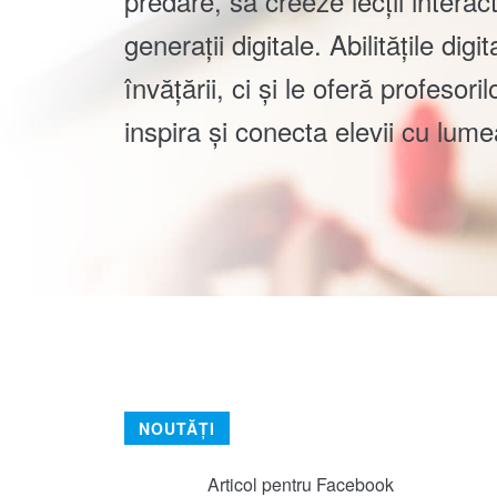
predare, să creeze lecții interac
generații digitale. Abilitățile di
învățării, ci și le oferă profeso
inspira și conecta elevii cu lum
NOUTĂȚI
Articol pentru Facebook