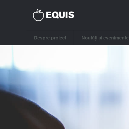
Despre proiect
Noutăți și evenimente