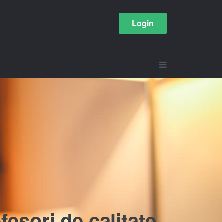
Login
esori de calitate