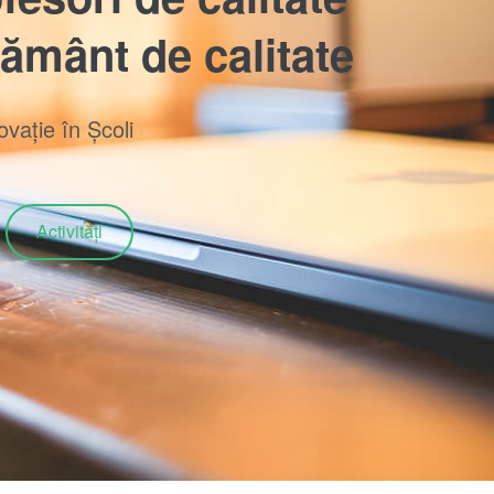
țământ de calitate
ovație în Școli
Activități