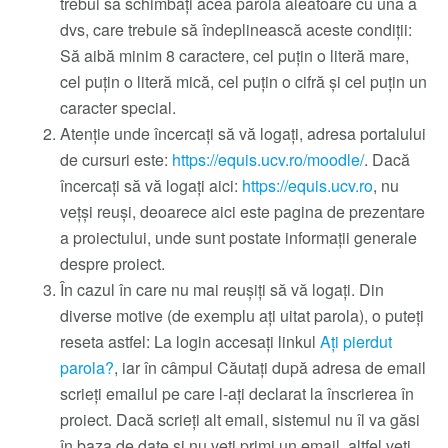
trebui să schimbați acea parolă aleatoare cu una a
dvs, care trebuie să îndeplinească aceste condiții:
Să aibă minim 8 caractere, cel puțin o literă mare,
cel puțin o literă mică, cel puțin o cifră și cel puțin un
caracter special.
Atenție unde încercați să vă logați, adresa portalului
de cursuri este:
https://equis.ucv.ro/moodle/
. Dacă
încercați să vă logați aici:
https://equis.ucv.ro
, nu
vețși reuși, deoarece aici este pagina de prezentare
a proiectului, unde sunt postate informații generale
despre proiect.
În cazul în care nu mai reușiți să vă logați. Din
diverse motive (de exemplu ați uitat parola), o puteți
reseta astfel: La login accesați linkul
Ați pierdut
parola?
, iar în câmpul Căutați după adresa de email
scrieți emailul pe care l-ați declarat la înscrierea în
proiect. Dacă scrieți alt email, sistemul nu îl va găsi
în baza de date și nu veți primi un email, altfel veți