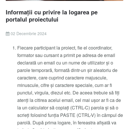
Informații cu privire la logarea pe
portalul proiectului
02 Decembrie 2024
Fiecare participant la proiect, fie el coordinator,
formator sau cursant a primit pe adresa de email
declarată un email cu un nume de utilizator și o
parole temporară, formată dintr-un șir aleatoriu de
caractere, care cuprind caractere majuscule,
minuscule, cifre și caractere speciale, cum ar fi
punctul, virgula, diezul etc. De aceea trebuie să fiți
atenți la citirea acelui email, cel mai ușor ar fi ca de
la un calculator să copiați (CTRL-C) parola și să o
scrieți folosind funția PASTE (CTRL-V) în câmpul de
parolă. După prima logare, în fereastra afișată va