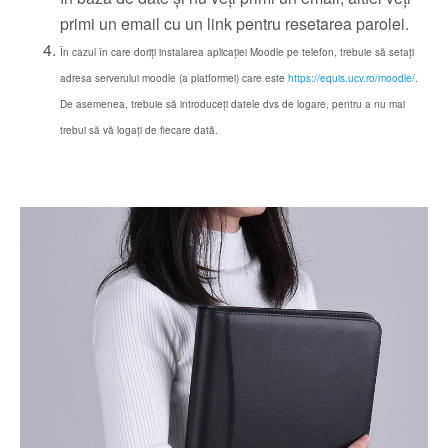
primi un email cu un link pentru resetarea parolei.
În cazul în care doriți instalarea aplicației Moodle pe telefon, trebuie să setați
adresa serverului moodle (a platformei) care este
https://equis.ucv.ro/moodle/
.
De asemenea, trebuie să introduceți datele dvs de logare, pentru a nu mai
trebui să vă logați de fiecare dată.