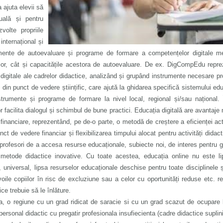
a ajuta elevii să
uală și pentru
volte propriile
internațional și
rumente de autoevaluare și programe de formare a competențelor digitale m
ilor, cât și capacitățile acestora de autoevaluare. De ex. DigCompEdu repre
gitale ale cadrelor didactice, analizând și grupând instrumente necesare pr
in punct de vedere științific, care ajută la ghidarea specifică sistemului edu
trumente și programe de formare la nivel local, regional și/sau național. 
facilita dialogul și schimbul de bune practici. Educația digitală are avantaje 
inanciare, reprezentând, pe de-o parte, o metodă de creștere a eficienței acti
ct de vedere financiar și flexibilizarea timpului alocat pentru activități didact
i profesori de a accesa resurse educaționale, subiecte noi, de interes pentru 
 metode didactice inovative. Cu toate acestea, educația online nu este li
, universal, lipsa resurselor educaționale deschise pentru toate disciplinele 
voile copiilor în risc de excluziune sau a celor cu oportunități reduse etc. r
ce trebuie să le înlăture.
, o regiune cu un grad ridicat de saracie si cu un grad scazut de ocupare 
ersonal didactic cu pregatir profesionala insufiecienta (cadre didactice suplini