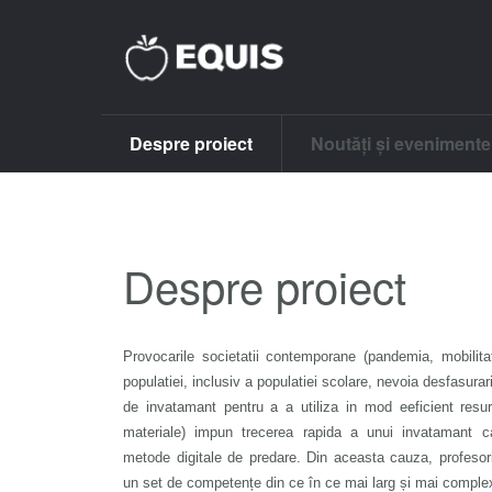
Despre proiect
Noutăți și evenimente
Despre proiect
Provocarile societatii contemporane (pandemia, mobilit
populatiei, inclusiv a populatiei scolare, nevoia desfasurar
de invatamant pentru a a utiliza in mod eeficient resu
materiale) impun trecerea rapida a unui invatamant c
metode digitale de predare. Din aceasta cauza, profesor
un set de competențe din ce în ce mai larg și mai comple