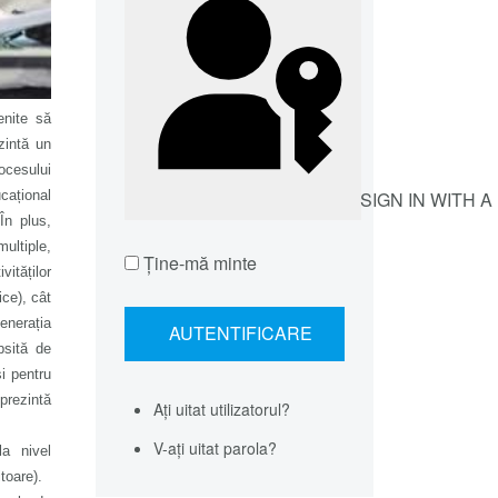
enite să
zintă un
ocesului
cațional
SIGN IN WITH 
În plus,
multiple,
Ţine-mă minte
vităților
ice), cât
generația
psită de
și pentru
eprezintă
Ați uitat utilizatorul?
V-ați uitat parola?
la
nivel
toare).