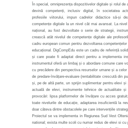
În special, omniprezența dispozitivelor digitale și rolul de 
devină competenți, inclusiv digital, în societatea act
profesiile viitorului, impun cadrelor didactice să-și dez
competențe digitale la un nivel cât mai avansat. La nivel 
național, au fost dezvoltate o serie de strategii, inst
crească atât nivelul de competențe digitale ale profesor
cadru european comun pentru dezvoltarea competențelor di
educațional. DigCompEdu este un cadru de referință solid d
și care poate fi adaptat direct pentru a implementa ins
instrumentul oferă un limbaj și o abordare comune care vor 
cu precădere din perspectiva resurselor umane și a celor f
de predare-învățare-evaluare (rentabilitate crescută din pun
și, pe de altă parte, un sprijin suplimentar pentru elevi ș
actuală de elevi, instrumente tehnice de actualitate și
provocări: lipsa platformelor de învățare cu acces gratuit
toate nivelurile de educație, adaptarea insuficientă la ne
doar câteva dintre obstacolele pe care intervențiile strategi
Proiectul se va implementa in Regiunea Sud Vest Oltenia
national; exista multe scoli cu numar redus de elevi si cu p